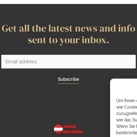
Get all the latest news and info
sent to your inbox.
Subscribe
Um Ihnen e
wie Cooki
zuzugreif
wie das Su
Wenn Sie 
bestimmte